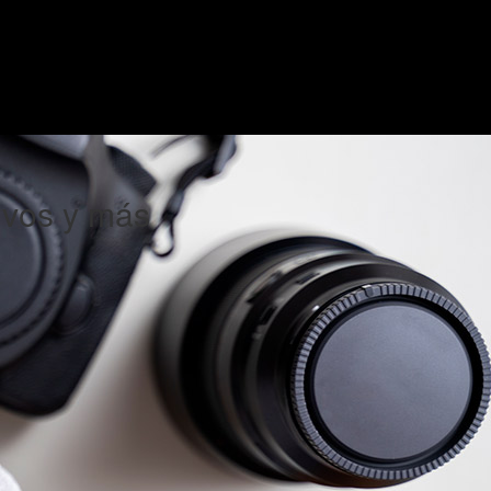
limpieza y
 cámaras
ivos y más