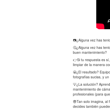
📷¿Alguna vez has teni
🤔¿Alguna vez has tenid
buen mantenimiento?
👉Si tu respuesta es sí
limpiar de la manera cor
😬¿El resultado? Equipo
fotografías sucias, y un
💡¿La solución? Aprend
mantenimiento de cámara
profesionales (para qu
😎Tan solo imagina, al f
decides también puedes 