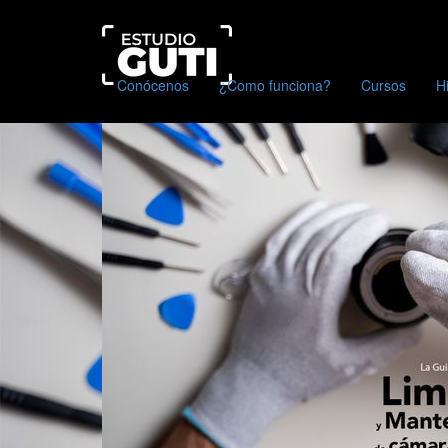
Estudio
Guti
Escuela
Conócenos
¿Como funciona?
Cursos
H
Online