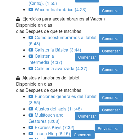
(Cintiq). (1:55)
Wacom Inalambrico (4:23)
Comenzar
Ejercicios para acostumbrarnos al Wacom
Disponible en
dias
dias Despues de que te inscribas
Como acostumbrarnos al tablet
Comenzar
(5:48)
Calistenia Básica (3:44)
Comenzar
Calistenia
Comenzar
intermedia (4:37)
Calistenia avanzada (4:37)
Comenzar
Ajustes y funciones del tablet
Disponible en
dias
dias Despues de que te inscribas
Funciones generales del Tablet
Comenzar
(8:55)
Ajustes del lapis (11:48)
Comenzar
Multitouch and
Comenzar
Gestures (8:08)
Express Keys (7:32)
Previsualizar
Touch Ring (6:15)
Comenzar