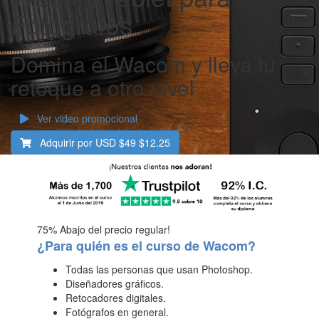
Fotógrafos
Domina el Wacom y lleva tu
retoque a otro nivel
Ver video promocional
Adquirir por USD
$49
$12.25
75%
Abajo del precio regular!
¿Para quién es el curso de Wacom?
Todas las personas que usan Photoshop.
Diseñadores gráficos.
Retocadores digitales.
Fotógrafos en general.