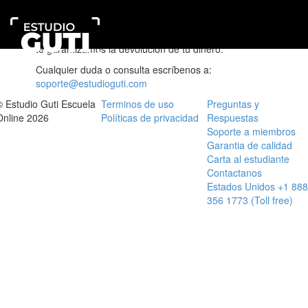
Estamos tan seguros que nuestros cursos serán de tu
Estudio
completa satisfacción que, al no estar satisfecho y
Expa
Guti
dentro de los primeros 30 días a partir de tu compra,
men
Escuela
te garantizamos la devolución de tu dinero.
Online
Cualquier duda o consulta escríbenos a:
soporte@estudioguti.com
© Estudio Guti Escuela
Terminos de uso
Preguntas y
Online 2026
Políticas de privacidad
Respuestas
Soporte a miembros
Garantia de calidad
Carta al estudiante
Contactanos
Estados Unidos +1 888
356 1773 (Toll free)