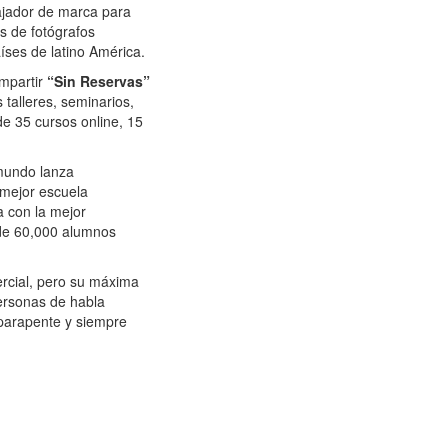
ajador de marca para
s de fotógrafos
aíses de latino América.
ompartir
“Sin Reservas”
 talleres, seminarios,
de 35 cursos online, 15
 mundo lanza
 mejor escuela
a con la mejor
 de 60,000 alumnos
rcial, pero su máxima
ersonas de habla
e parapente y siempre