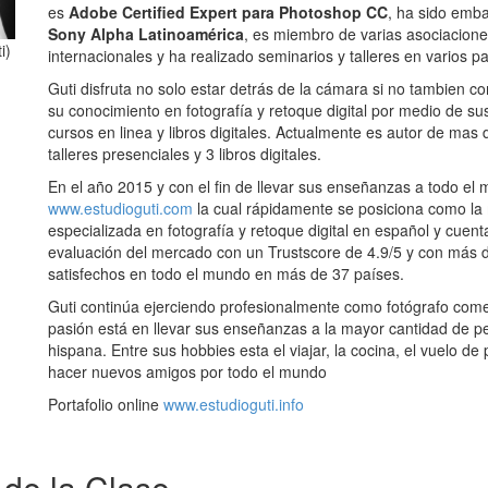
es
Adobe Certified Expert para Photoshop CC
, ha sido emb
Sony Alpha Latinoamérica
, es miembro de varias asociacione
i)
internacionales y ha realizado seminarios y talleres en varios p
Guti disfruta no solo estar detrás de la cámara si no tambien c
su conocimiento en fotografía y retoque digital por medio de sus
cursos en linea y libros digitales. Actualmente es autor de mas 
talleres presenciales y 3 libros digitales.
En el año 2015 y con el fin de llevar sus enseñanzas a todo el
www.estudioguti.com
la cual rápidamente se posiciona como la
especializada en fotografía y retoque digital en español y cuent
evaluación del mercado con un Trustscore de 4.9/5 y con más
satisfechos en todo el mundo en más de 37 países.
Guti continúa ejerciendo profesionalmente como fotógrafo come
pasión está en llevar sus enseñanzas a la mayor cantidad de p
hispana. Entre sus hobbies esta el viajar, la cocina, el vuelo d
hacer nuevos amigos por todo el mundo
Portafolio online
www.estudioguti.info
 de la Clase