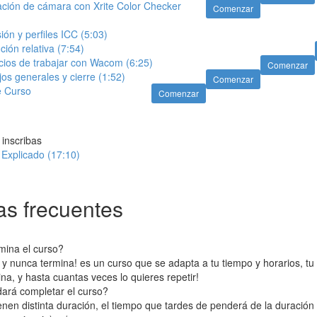
ción de cámara con Xrite Color Checker
Comenzar
́n y perfiles ICC (5:03)
ón relativa (7:54)
ios de trabajar con Wacom (6:25)
Comenzar
s generales y cierre (1:52)
Comenzar
e Curso
Comenzar
inscribas
 Explicado (17:10)
s frecuentes
mina el curso?
y nunca termina! es un curso que se adapta a tu tiempo y horarios, t
a, y hasta cuantas veces lo quieres repetir!
ará completar el curso?
enen distinta duración, el tiempo que tardes de penderá de la duración 