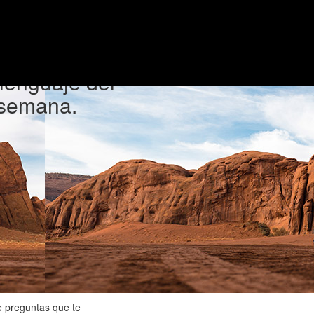
toque digital
lenguaje del
 semana.
e preguntas que te