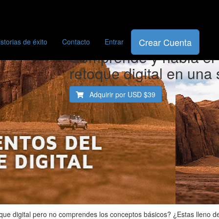
Fundamentos del re
Crear Cuenta
istorias de éxito
Contacto
Entrar
Comprende y habla el 
retoque digital en una
Adquirir por USD
$39
que digital pero no comprendes los conceptos básicos? ¿Estas lleno d