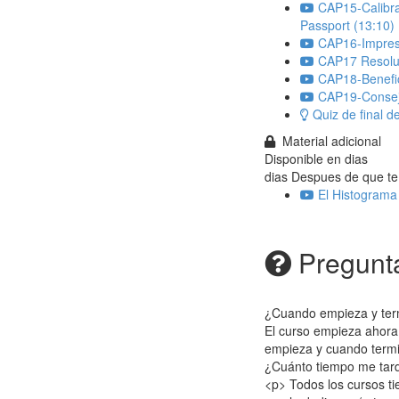
CAP15-Calibra
Passport (13:10)
CAP16-Impresio
CAP17 Resoluci
CAP18-Benefic
CAP19-Consejo
Quiz de final d
Material adicional
Disponible en
dias
dias Despues de que te 
El Histograma
Pregunta
¿Cuando empieza y ter
El curso empieza ahora 
empieza y cuando termin
¿Cuánto tiempo me tard
<p> Todos los cursos ti