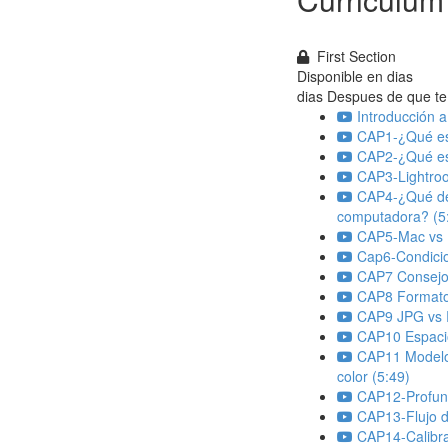
First Section
Disponible en
dias
dias Despues de que te 
Introducción 
CAP1-¿Qué es
CAP2-¿Qué es
CAP3-Lightroo
CAP4-¿Qué d
computadora? (5
CAP5-Mac vs 
Cap6-Condicio
CAP7 Consejos 
CAP8 Formatos
CAP9 JPG vs 
CAP10 Espacio
CAP11 Model
color (5:49)
CAP12-Profund
CAP13-Flujo d
CAP14-Calibra