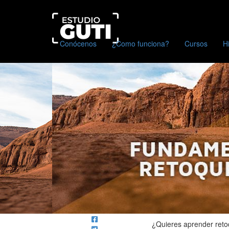
Estudio
Guti
Escuela
Conócenos
¿Como funciona?
Cursos
H
Online
¿Quieres aprender reto