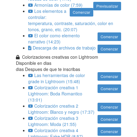
Armonías de color (7:59)
Previsualizar
Los elementos a
Comenzar
controlar:
temperatura, contraste, saturación, color en
tonos, grano, etc. (20:07)
El color como elemento
Comenzar
narrativo (14:23)
Descarga de archivos de trabajo
Comenzar
Colorizaciones creativas con Lightroom
Disponible en
dias
dias Despues de que te inscribas
Las herramientas de color
Comenzar
grade in Lightroom (15:48)
Colorización creativa 1
Comenzar
Lightroom: Boda Romantico
(13:01)
Colorización creativa 2
Comenzar
Lightroom: Blanco y negro (17:37)
Colorización creativa 3
Comenzar
Lightroom: Moda (21:55)
Colorización creativa 4
Comenzar
Lightroom: Fake HDR (8:57)