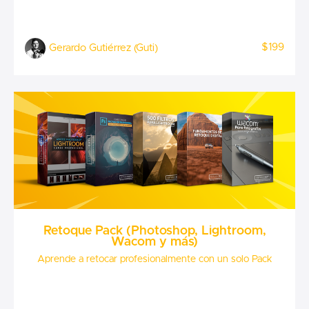
$199
Gerardo Gutiérrez (Guti)
Retoque Pack (Photoshop, Lightroom,
Wacom y más)
Aprende a retocar profesionalmente con un solo Pack