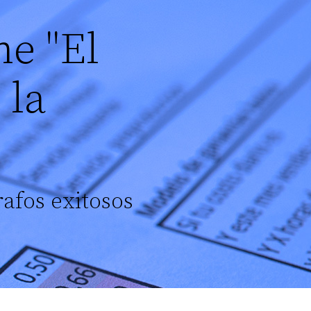
ne "El
 la
rafos exitosos