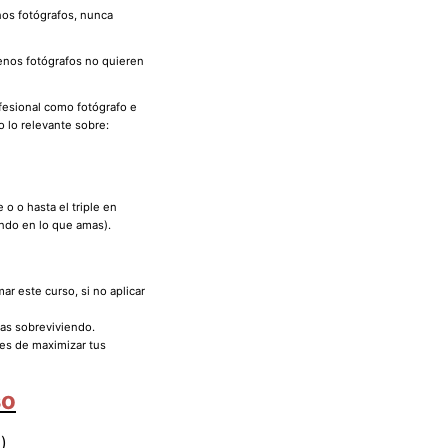
nos fotógrafos, nunca
enos fotógrafos no quieren
fesional como fotógrafo e
o lo relevante sobre:
o o hasta el triple en
ando en lo que amas).
ar este curso, si no aplicar
nas sobreviviendo.
es de maximizar tus
so
)