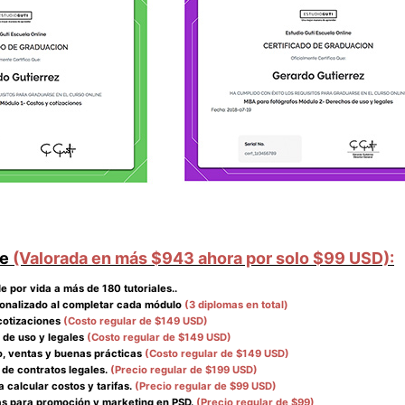
ye
(Valorada en más $943 ahora por solo $99 USD):
e por vida a más de 180 tutoriales..
sonalizado al completar cada módulo
(3 diplomas en total)
cotizaciones
(Costo regular de $149 USD)
 de uso y legales
(Costo regular de $149 USD)
, ventas y buenas prácticas
(Costo regular de $149 USD)
de contratos legales.
(Precio regular de $199 USD)
 calcular costos y tarifas.
(Precio regular de $99 USD)
las para promoción y marketing en PSD.
(Precio regular de $99)