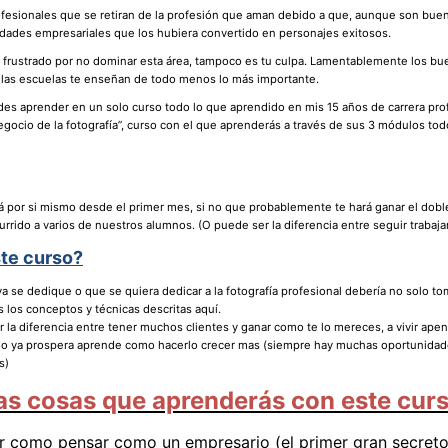
rofesionales que se retiran de la profesión que aman debido a que, aunque son bue
lidades empresariales que los hubiera convertido en personajes exitosos.
o frustrado por no dominar esta área, tampoco es tu culpa. Lamentablemente los bu
n las escuelas te enseñan de todo menos lo más importante.
es aprender en un solo curso todo lo que aprendido en mis 15 años de carrera pro
negocio de la fotografía”, curso con el que aprenderás a través de sus 3 módulos tod
á por si mismo desde el primer mes, si no que probablemente te hará ganar el doble 
rido a varios de nuestros alumnos. (O puede ser la diferencia entre seguir trabaj
ste curso?
a se dedique o que se quiera dedicar a la fotografía profesional debería no solo tom
 los conceptos y técnicas descritas aquí.
 la diferencia entre tener muchos clientes y ganar como te lo mereces, a vivir ape
io ya prospera aprende como hacerlo crecer mas (siempre hay muchas oportunidad
s)
as cosas que aprenderás con este cur
ar como pensar como un empresario (el primer gran secreto