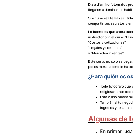
Día a día miro fotógrafos p
llegaron a dominar las habi
Si alguna vez te has sentid
compartir sus secretos y e
Lo bueno es que ahora pued
instructor con el curso “El 
“Costos y cotizaciones”,
“Legales y contratos”
y “Mercadeo y ventas”.
Este curso no solo se pagar
pocos meses como le ha ocur
¿Para quién es e
Todo fotógrafo que y
religiosamente todos
Este curso puede ser
También si tu negoc
ingresos y resultado
Algunas de l
En primer lug