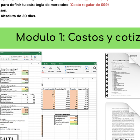
s para definir tu estrategia de mercadeo
(Costo regular de $99)
ión.
 Absoluta de 30 días.