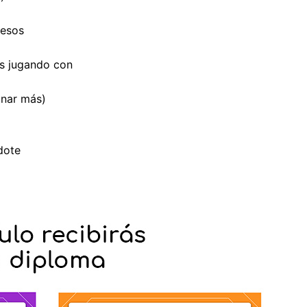
resos
ás jugando con
anar más)
dote