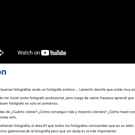
ón
 buenas fotografías serás un fotógrafo exitoso…. Lamento decirte que estás muy e
do me inicié como fotógrafo profesional, pero luego de varios fracasos aprendí que
r buen fotógrafo es solo el comienzo.
udas de ¿Cuánto cobrar? ¿Cómo conseguir más y mejores clientes? ¿Cómo hacer con
estas solo.
señando fotografía, el área #1 que todos los fotógrafos concuerdan que es su talón 
menos glamorosa de la fotografía pero que sin duda es la más importante)