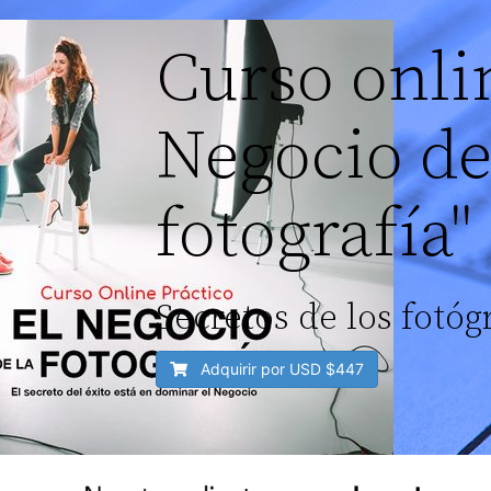
Curso onli
Negocio de
fotografía"
Secretos de los fotóg
Adquirir por USD
$447